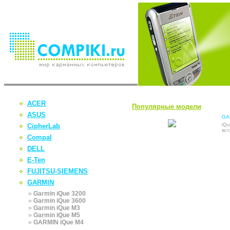
ACER
Популярные модели
ASUS
GA
iQ
CipherLab
вс
Compal
DELL
E-Ten
FUJITSU-SIEMENS
GARMIN
»
Garmin iQue 3200
»
Garmin iQue 3600
»
Garmin iQue M3
»
Garmin iQue M5
»
GARMIN iQue M4