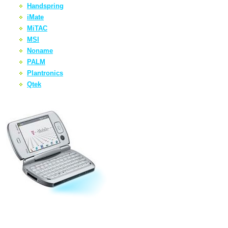
Handspring
iMate
MiTAC
MSI
Noname
PALM
Plantronics
Qtek